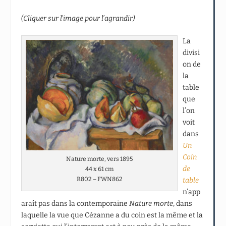
(Cliquer sur l’image pour l’agrandir)
La
divisi
on de
la
table
que
l’on
voit
dans
Un
Coin
Nature morte, vers 1895
de
44 x 61 cm
R802 – FWN862
table
n’app
araît pas dans la contemporaine
Nature morte
, dans
laquelle la vue que Cézanne a du coin est la même et la