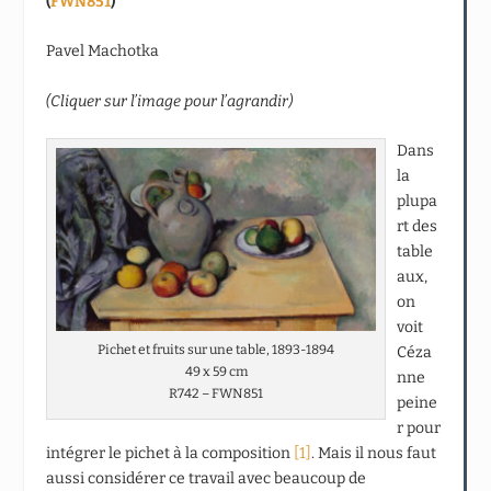
(
FWN851
)
Pavel Machotka
(Cliquer sur l’image pour l’agrandir)
Dans
la
plupa
rt des
table
aux,
on
voit
Pichet et fruits sur une table, 1893-1894
Céza
49 x 59 cm
nne
R742 – FWN851
peine
r pour
intégrer le pichet à la composition
[1]
. Mais il nous faut
aussi considérer ce travail avec beaucoup de