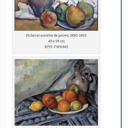
Pichet et assiette de poires, 1890-1893
49 x 59 cm
R737-FWN845