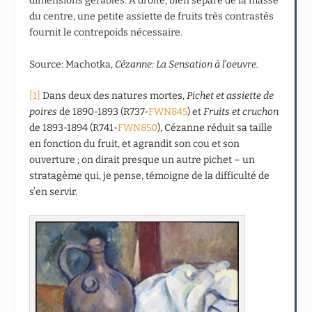
dimensions gérables. A droite, bien séparé de la masse
du centre, une petite assiette de fruits très contrastés
fournit le contrepoids nécessaire.
Source: Machotka,
Cézanne: La Sensation
à l’oeuvre.
[1]
Dans deux des natures mortes,
Pichet et assiette de
poires
de 1890-1893 (R737-
FWN845
) et
Fruits et cruchon
de 1893-1894 (R741-
FWN850
), Cézanne réduit sa taille
en fonction du fruit, et agrandit son cou et son
ouverture ; on dirait presque un autre pichet – un
stratagème qui, je pense, témoigne de la difficulté de
s’en servir.