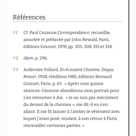
Références
Références
↑
1
Cf
.
Paul Cezanne,
Correspondance
, recueillie,
annotée et préfacée par John Rewald, Paris,
éditions Grasset, 1978, pp. 305, 308, 315 et 318.
↑
2
Idem
, p. 296.
↑
3
Ambroise Vollard,
En écoutant Cézanne, Degas,
Renoir
, 1938, réédition 1985, éditions Bernard
Grasset, Paris, p. 63 : « Après cent quinze
séances, Cézanne abandonna mon portrait pour
s’en retourner à Aix. » Je ne suis pas mécontent
du devant de la chemise », me dit-il en s’en
allant. Il me fit laisser à l’atelier le vêtement avec
lequel j’avais posé, voulant, à son retour à Paris,
retravailler certaines parties. »