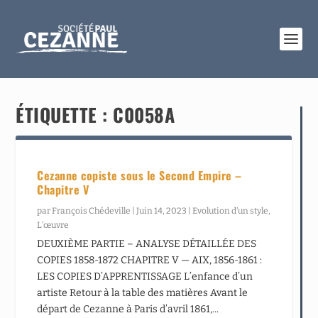
ÉTIQUETTE :
C0058A
Cezanne copiste sous le Second Empire –
Chapitre V
par
François Chédeville
|
Juin 14, 2023
|
Evolution d’un style
,
L’œuvre
DEUXIÈME PARTIE – ANALYSE DÉTAILLÉE DES
COPIES 1858-1872 CHAPITRE V — AIX, 1856-1861 :
LES COPIES D’APPRENTISSAGE L’enfance d’un
artiste Retour à la table des matières Avant le
départ de Cezanne à Paris d’avril 1861,...