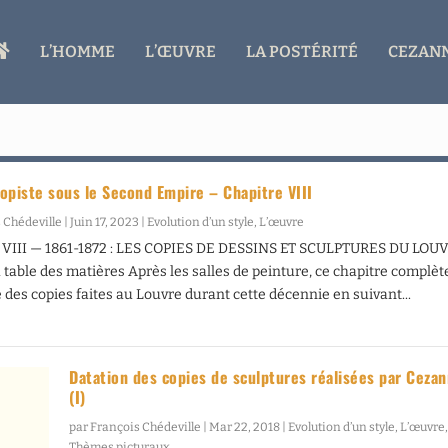
A
L’HOMME
L’ŒUVRE
LA POSTÉRITÉ
CEZANN
C
C
U
E
I
L
opiste sous le Second Empire – Chapitre VIII
 Chédeville
|
Juin 17, 2023
|
Evolution d’un style
,
L’œuvre
VIII — 1861-1872 : LES COPIES DE DESSINS ET SCULPTURES DU LOU
a table des matières Après les salles de peinture, ce chapitre complèt
 des copies faites au Louvre durant cette décennie en suivant...
Datation des copies de sculptures réalisées par Ceza
(I)
par
François Chédeville
|
Mar 22, 2018
|
Evolution d’un style
,
L’œuvre
Thèmes picturaux