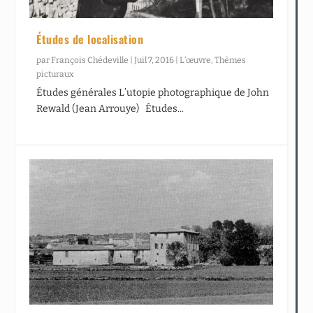
Études de localisation
par
François Chédeville
|
Juil 7, 2016
|
L’œuvre
,
Thèmes
picturaux
Études générales L’utopie photographique de John
Rewald (Jean Arrouye) Études...