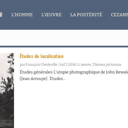
A
L’HOMME
L’ŒUVRE
LA POSTÉRITÉ
CEZANN
C
C
U
E
I
L
Études de localisation
par
François Chédeville
|
Juil 7, 2016
|
L’œuvre
,
Thèmes picturaux
Études générales L’utopie photographique de John Rewal
(Jean Arrouye) Études...