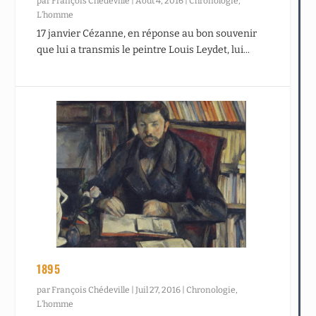
par
François Chédeville
|
Août 4, 2016
|
Chronologie
,
L’homme
17 janvier Cézanne, en réponse au bon souvenir
que lui a transmis le peintre Louis Leydet, lui...
1895
par
François Chédeville
|
Juil 27, 2016
|
Chronologie
,
L’homme