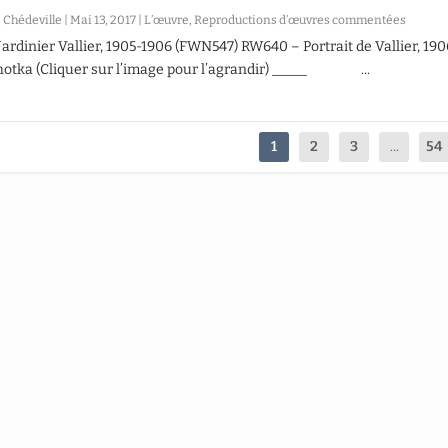
 Chédeville
|
Mai 13, 2017
|
L’œuvre
,
Reproductions d’œuvres commentées
Jardinier Vallier, 1905-1906 (FWN547) RW640 – Portrait de Vallier, 190
hotka (Cliquer sur l’image pour l’agrandir) _____ ...
1
2
3
...
54