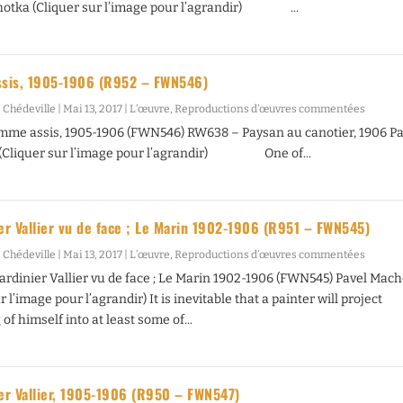
hotka (Cliquer sur l’image pour l’agrandir) ...
sis, 1905-1906 (R952 – FWN546)
 Chédeville
|
Mai 13, 2017
|
L’œuvre
,
Reproductions d’œuvres commentées
mme assis, 1905-1906 (FWN546) RW638 – Paysan au canotier, 1906 Pa
(Cliquer sur l’image pour l’agrandir) One of...
ier Vallier vu de face ; Le Marin 1902-1906 (R951 – FWN545)
 Chédeville
|
Mai 13, 2017
|
L’œuvre
,
Reproductions d’œuvres commentées
Jardinier Vallier vu de face ; Le Marin 1902-1906 (FWN545) Pavel Mac
r l’image pour l’agrandir) It is inevitable that a painter will project
f himself into at least some of...
ier Vallier, 1905-1906 (R950 – FWN547)