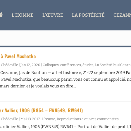
A
L’HOMME
L’ŒUVRE
LA POSTÉRITÉ
CEZANN
C
C
U
E
I
L
à Pavel Machotka
 Chédeville
|
Jan 12, 2020
|
Colloques, conférences, études
,
La Société Paul Ceza
 Cezanne, Jas de Bouffan — art et histoire », 21-22 septembre 2019 Pa
Pavel Machotka, que beaucoup parmi vous ont connu et apprécié, n
mars dernier, et je voulais vous en dire...
ier Vallier, 1906 (R954 – FWN549, RW641)
 Chédeville
|
Mai 13, 2017
|
L’œuvre
,
Reproductions d’œuvres commentées
ardinier Vallier, 1906 (FWN549) RW641 – Portrait de Vallier de profil,