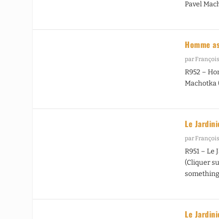
Pavel Mac
Homme as
par
François
R952 – Ho
Machotka 
Le Jardin
par
François
R951 – Le 
(Cliquer su
something o
Le Jardin