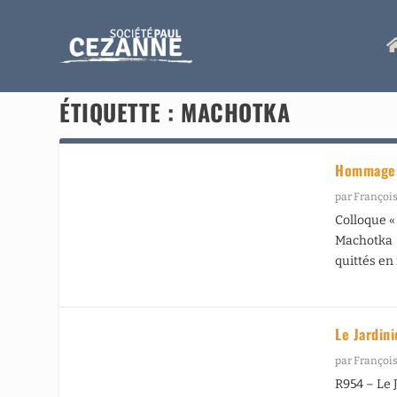
ÉTIQUETTE :
MACHOTKA
Hommage 
par
François
Colloque «
Machotka 
quittés en 
Le Jardin
par
François
R954 – Le J