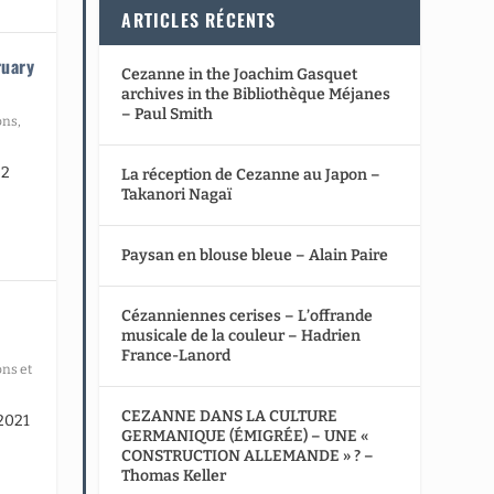
ARTICLES RÉCENTS
ruary
Cezanne in the Joachim Gasquet
archives in the Bibliothèque Méjanes
– Paul Smith
ons
,
022
La réception de Cezanne au Japon –
Takanori Nagaï
Paysan en blouse bleue – Alain Paire
Cézanniennes cerises – L’offrande
musicale de la couleur – Hadrien
France-Lanord
ons et
CEZANNE DANS LA CULTURE
2021
GERMANIQUE (ÉMIGRÉE) – UNE «
CONSTRUCTION ALLEMANDE » ? –
Thomas Keller