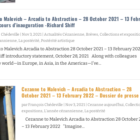
o Malevich – Arcadia to Abstraction – 28 October 2021 – 13 Feb
cours d’inauguration -Richard Shiff
 Chédeville
|
Nov 3, 2021
|
Actualités Cézanienne
,
Brèves
,
Collections et expositi
zannienne
,
La postérité
,
Postérité artistique
 Malevich Arcadia to Abstraction 28 October 2021 – 13 February 2
iff introductory statement, October 28, 2021 Along with colleagues
 world—in Europe, in Asia, in the Americas—I’ve...
Cezanne to Malevich – Arcadia to Abstraction – 28
October 2021 – 13 February 2022 – Dossier de presse
par
François Chédeville
|
Nov 3, 2021
|
Cezanne aujourd’hui
,
Collecti
expositions
,
L’année cézannienne
,
La postérité
Cezanne to Malevich Arcadia to Abstraction 28 October 
– 13 February 2022 “Imagine...