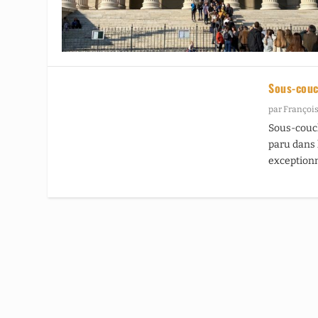
Sous-couc
par
François
Sous-couch
paru dans l
exceptionn