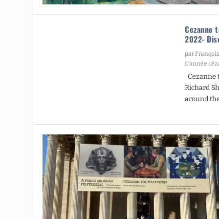
Cezanne t
2022- Dis
par
François
L’année cé
Cezanne to
Richard Sh
around the