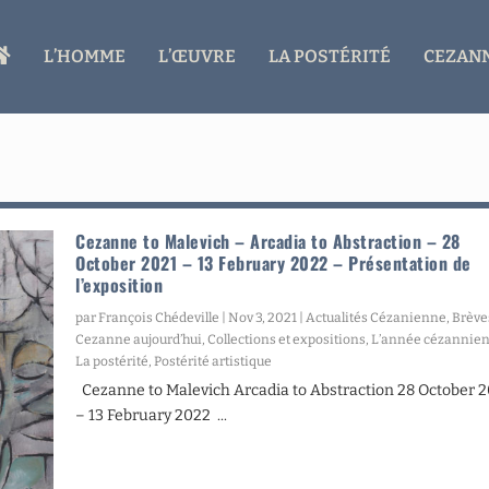
A
L’HOMME
L’ŒUVRE
LA POSTÉRITÉ
CEZANN
C
C
U
E
I
L
Cezanne to Malevich – Arcadia to Abstraction – 28
October 2021 – 13 February 2022 – Présentation de
l’exposition
par
François Chédeville
|
Nov 3, 2021
|
Actualités Cézanienne
,
Brève
Cezanne aujourd’hui
,
Collections et expositions
,
L’année cézannie
La postérité
,
Postérité artistique
Cezanne to Malevich Arcadia to Abstraction 28 October 
– 13 February 2022 ...