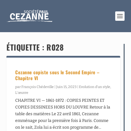
ÉTIQUETTE :
R028
Cezanne copiste sous le Second Empire –
Chapitre VI
par
François Chédeville
|
Juin 15, 2023
|
Evolution d’un style
,
L’œuvre
CHAPITRE VI — 1861-1872 : COPIES PEINTES ET
COPIES DESSINEES HORS DU LOUVRE Retour à la
table des matières Le 22 avril 1861, Cezanne
emménage pour la première fois à Paris. Comme
on le sait, Zola lui a écrit son programme de...