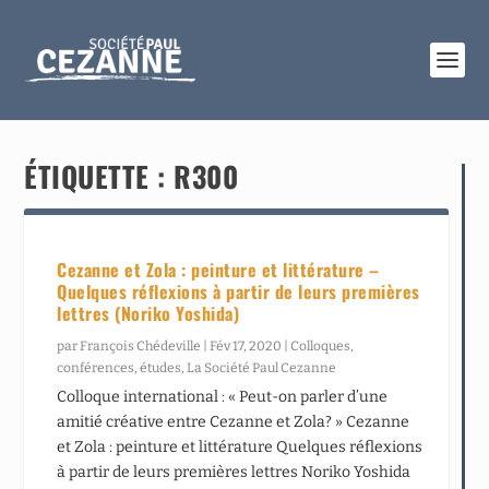
ÉTIQUETTE :
R300
Cezanne et Zola : peinture et littérature –
Quelques réflexions à partir de leurs premières
lettres (Noriko Yoshida)
par
François Chédeville
|
Fév 17, 2020
|
Colloques,
conférences, études
,
La Société Paul Cezanne
Colloque international : « Peut-on parler d’une
amitié créative entre Cezanne et Zola? » Cezanne
et Zola : peinture et littérature Quelques réflexions
à partir de leurs premières lettres Noriko Yoshida