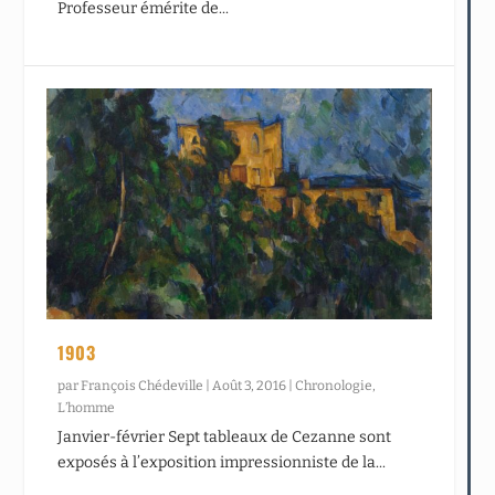
Professeur émérite de...
1903
par
François Chédeville
|
Août 3, 2016
|
Chronologie
,
L’homme
Janvier-février Sept tableaux de Cezanne sont
exposés à l’exposition impressionniste de la...