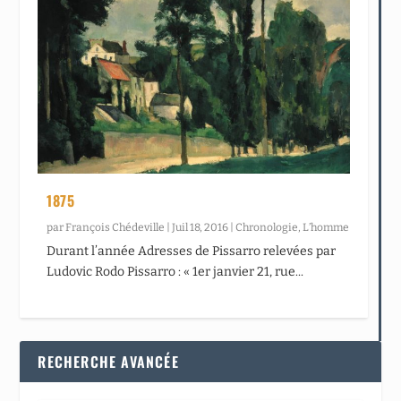
1875
par
François Chédeville
|
Juil 18, 2016
|
Chronologie
,
L’homme
Durant l’année Adresses de Pissarro relevées par
Ludovic Rodo Pissarro : « 1er janvier 21, rue...
RECHERCHE AVANCÉE