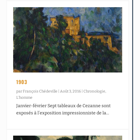
1903
par
François Chédeville
|
Août 3, 2016
|
Chronologie
,
L’homme
Janvier-février Sept tableaux de Cezanne sont
exposés à l’exposition impressionniste de la...