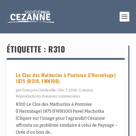
ÉTIQUETTE :
R310
Le Clos des Mathurins à Pontoise (l’Hermitage)
1875 (R310, FWN100)
par
François Chédeville
|
Déc 7, 2016
|
L’œuvre
,
Reproductions d’œuvres commentées
R310 Le Clos des Mathurins à Pontoise
(l’Hermitage) 1875 (FWN100) Pavel Machotka
(Cliquer sur l’image pour l’agrandir) Cézanne
affronta un problème similaire à celui de Paysage –
Orée d’un bois de...