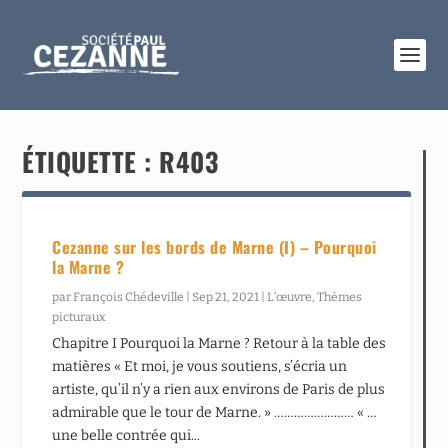
ÉTIQUETTE :
R403
Cezanne sur les bords de Marne (I) – Pourquoi
la Marne ?
par
François Chédeville
|
Sep 21, 2021
|
L’œuvre
,
Thèmes
picturaux
Chapitre I Pourquoi la Marne ? Retour à la table des
matières « Et moi, je vous soutiens, s’écria un
artiste, qu’il n’y a rien aux environs de Paris de plus
admirable que le tour de Marne. » …………………… « …
une belle contrée qui...