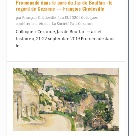
Promenade dans le parc du Jas de Bouffan : le
regard de Cezanne — François Chédeville
par
François Chédeville
|
Jan 13, 2020
|
Colloques,
conférences, études
,
La Société Paul Cezanne
Colloque « Cezanne, Jas de Bouffan — art et
histoire », 21-22 septembre 2019 Promenade dans
le...