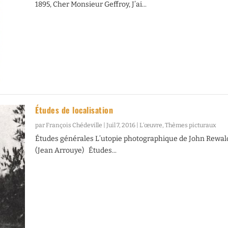
1895, Cher Monsieur Geffroy, J’ai...
Études de localisation
par
François Chédeville
|
Juil 7, 2016
|
L’œuvre
,
Thèmes picturaux
Études générales L’utopie photographique de John Rewal
(Jean Arrouye) Études...