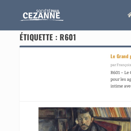
ÉTIQUETTE :
R601
Le Grand 
par
François
R601 – Le 
pour les a
intime avec