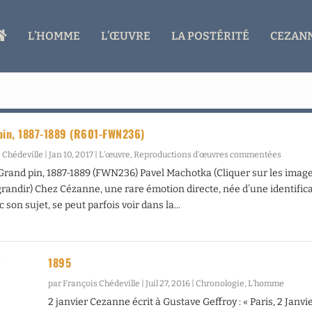
A
L’HOMME
L’ŒUVRE
LA POSTÉRITÉ
CEZANN
C
C
U
E
I
L
pin, 1887-1889 (R601-FWN236)
 Chédeville
|
Jan 10, 2017
|
L’œuvre
,
Reproductions d’œuvres commentées
Grand pin, 1887-1889 (FWN236) Pavel Machotka (Cliquer sur les imag
grandir) Chez Cézanne, une rare émotion directe, née d’une identific
 son sujet, se peut parfois voir dans la...
1895
par
François Chédeville
|
Juil 27, 2016
|
Chronologie
,
L’homme
2 janvier Cezanne écrit à Gustave Geffroy : « Paris, 2 Janvi