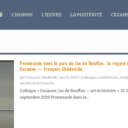
A
L’HOMME
L’ŒUVRE
LA POSTÉRITÉ
CEZANN
C
C
U
E
I
L
Promenade dans le parc du Jas de Bouffan : le regard 
Cezanne — François Chédeville
par
François Chédeville
|
Jan 13, 2020
|
Colloques, conférences, étud
Société Paul Cezanne
Colloque « Cezanne, Jas de Bouffan — art et histoire », 21-
septembre 2019 Promenade dans le...