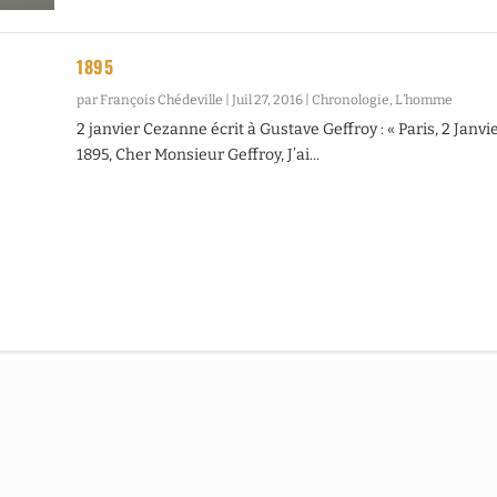
1895
par
François Chédeville
|
Juil 27, 2016
|
Chronologie
,
L’homme
2 janvier Cezanne écrit à Gustave Geffroy : « Paris, 2 Janvi
1895, Cher Monsieur Geffroy, J’ai...