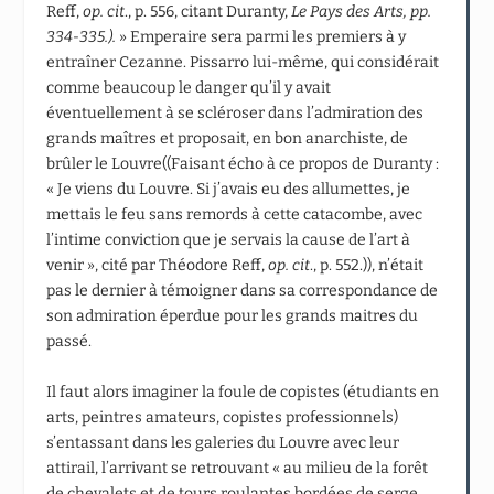
Reff,
op. cit
., p. 556, citant Duranty,
Le Pays des Arts, pp.
334-335.).
» Emperaire sera parmi les premiers à y
entraîner Cezanne. Pissarro lui-même, qui considérait
comme beaucoup le danger qu’il y avait
éventuellement à se scléroser dans l’admiration des
grands maîtres et proposait, en bon anarchiste, de
brûler le Louvre((Faisant écho à ce propos de Duranty :
« Je viens du Louvre. Si j’avais eu des allumettes, je
mettais le feu sans remords à cette catacombe, avec
l’intime conviction que je servais la cause de l’art à
venir », cité par Théodore Reff,
op. cit
., p. 552.)), n’était
pas le dernier à témoigner dans sa correspondance de
son admiration éperdue pour les grands maitres du
passé.
Il faut alors imaginer la foule de copistes (étudiants en
arts, peintres amateurs, copistes professionnels)
s’entassant dans les galeries du Louvre avec leur
attirail, l’arrivant se retrouvant « au milieu de la forêt
de chevalets et de tours roulantes bordées de serge