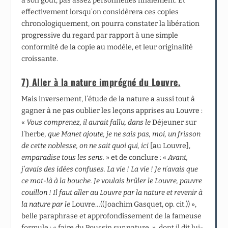
à son goût, pas assez personnelles finalement. Et
effectivement lorsqu’on considèrera ces copies
chronologiquement, on pourra constater la libération
progressive du regard par rapport à une simple
conformité de la copie au modèle, et leur originalité
croissante.
7) Aller à la nature imprégné du Louvre.
Mais inversement, l’étude de la nature a aussi tout à
gagner à ne pas oublier les leçons apprises au Louvre :
«
Vous comprenez, il aurait fallu, dans le
Déjeuner sur
l’herbe
, que Manet ajoute, je ne sais pas, moi, un frisson
de cette noblesse, on ne sait quoi qui, ici
[au Louvre],
emparadise tous les sens.
» et de conclure : «
Avant,
j’avais des idées confuses. La vie ! La vie ! Je n’avais que
ce mot-là à la bouche. Je voulais brûler le Louvre, pauvre
couillon ! Il faut aller au Louvre par la nature et revenir à
la nature par le
Louvre…((Joachim Gasquet, op. cit.)) »,
belle paraphrase et approfondissement de la fameuse
formule : « faire du Poussin sur nature. », dont il dit lui-