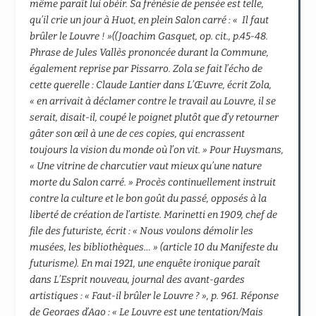
même paraît lui obéir.
Sa frénésie de pensée est telle,
qu’il crie un jour à Huot, en plein Salon carré : « Il faut
brûler le Louvre ! »((Joachim Gasquet, op. cit., p.45-48.
Phrase de Jules Vallès prononcée durant la Commune,
également reprise par Pissarro. Zola se fait l’écho de
cette querelle : Claude Lantier dans L’Œuvre, écrit Zola,
« en arrivait à déclamer contre le travail au Louvre, il se
serait, disait-il, coupé le poignet plutôt que d’y retourner
gâter son œil à une de ces copies, qui encrassent
toujours la vision du monde où l’on vit. » Pour Huysmans,
« Une vitrine de charcutier vaut mieux qu’une nature
morte du Salon carré. » Procès continuellement instruit
contre la culture et le bon goût du passé, opposés à la
liberté de création de l’artiste. Marinetti en 1909, chef de
file des futuriste, écrit : « Nous voulons démolir les
musées, les bibliothèques… » (article 10 du Manifeste du
futurisme). En mai 1921, une enquête ironique paraît
dans L’Esprit nouveau, journal des avant-gardes
artistiques : « Faut-il brûler le Louvre ? », p. 961. Réponse
de Georges d’Ago : « Le Louvre est une tentation/Mais