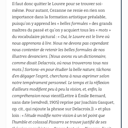
Il faut donc quitter le Louvre pour se trouver soi-
même. Pour autant, Cezanne ne renie en rien son
importance dans la formation artistique préalable,
puisqu’on y apprend les «
belles formules
» des grands
maîtres du passé et qu’on y acquiert tous les «
mots
»
du vocabulaire pictural :
«
Oui, le Louvre est le livre où
nous apprenons à lire. Nous ne devons pas cependant
nous contenter de retenir les belles formules de nos
illustres devanciers. [Nous avons vu un dictionnaire,
comme disait Delacroix, où nous trouverons tous nos
mots.]
Sortons-en pour étudier
la belle nature, tâchons
d’en dégager l’esprit, cherchons à nous exprimer selon
notre tempérament personnel. Le temps et la réflexion
d’ailleurs modifient peu à peu la vision, et, enfin, la
compréhension nous
vient((Lettre à Émile Bernard,
sans date (
vendredi
, 1905) reprise par Joachim Gasquet,
op. cit., qui rajoute la phrase sur Delacroix.)).
»
et plus
loin : «
l’étude modifie notre vision à un tel point que
l’humble et colossal Pissarro se trouve justifié de ses