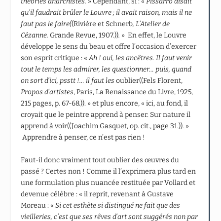
théories anarchistes.
» Cependant, si : «
Pissarro disait
qu’il faudrait brûler le Louvre ; il avait raison, mais il ne
faut pas le faire(
(Rivière et Schnerb
, L’Atelier de
Cézanne.
Grande Revue, 1907.))
.
» En effet, le Louvre
développe le sens du beau et offre l’occasion d’exercer
son esprit critique : «
Ah ! oui, les ancêtres. Il faut venir
tout le temps les admirer, les questionner… puis, quand
on sort d’ici, psstt !… il faut les
oublier((Fels Florent,
Propos d’artistes
, Paris, La Renaissance du Livre, 1925,
215 pages, p. 67-68.)). » et plus encore, « ici, au fond, il
croyait que le peintre apprend à penser. Sur nature il
apprend à voir((Joachim Gasquet, op. cit., page 31.))
.
»
Apprendre à penser, ce n’est pas rien !
Faut-il donc vraiment tout oublier des œuvres du
passé ? Certes non ! Comme il l’exprimera plus tard en
une formulation plus nuancée restituée par Vollard et
devenue célèbre : « il reprit, revenant à Gustave
Moreau : «
Si cet esthète si distingué ne fait que des
vieilleries, c’est que ses rêves d’art sont suggérés non par