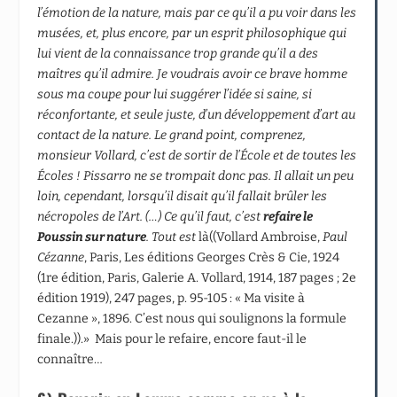
l’émotion de la nature, mais par ce qu’il a pu voir dans les
musées, et, plus encore, par un esprit philosophique qui
lui vient de la connaissance trop grande qu’il a des
maîtres qu’il admire. Je voudrais avoir ce brave homme
sous ma coupe pour lui suggérer l’idée si saine, si
réconfortante, et seule juste, d’un développement d’art au
contact de la nature. Le grand point, comprenez,
monsieur Vollard, c’est de sortir de l’École et de toutes les
Écoles ! Pissarro ne se trompait donc pas. Il allait un peu
loin, cependant, lorsqu’il disait qu’il fallait brûler les
nécropoles de l’Art. (…) Ce qu’il faut, c’est
refaire le
Poussin sur nature
. Tout est
là((Vollard Ambroise,
Paul
Cézanne
, Paris, Les éditions Georges Crès & C
ie
, 1924
(1
re
édition, Paris, Galerie A. Vollard, 1914, 187 pages ; 2
e
édition 1919), 247 pages, p. 95-105 : « Ma visite à
Cezanne », 1896. C’est nous qui soulignons la formule
finale.)).» Mais pour le refaire, encore faut-il le
connaître…