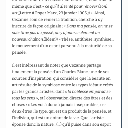
même que c’est « c
e qu’(il a) tenté pour rénover (son)
art
((Lettre à Roger Marx, 23 janvier 1905.)) ». Ainsi,
Cezanne, loin de renier la tradition, cherche à s’y
inscrire de façon originale : «
Dans ma pensée, on ne se
substitue pas au passé, on y ajoute seulement un
nouveau chaînon
.((idem)) » Thèse, antithèse, synthèse…
le mouvement d’un esprit parvenu à la maturité de sa
pensée.
Il est intéressant de noter que Cezanne partage
finalement la pensée d’un Charles Blanc, une de ses
sources d’inspiration, qui considère que la beauté en
art résulte de la symbiose entre les types idéaux créés
par les grands artistes, dont «
la noblesse emparadise
tous les sens
», et l’observation directe des êtres et des
choses : « Les voilà donc à jamais inséparables, ces
deux êtres : le type, qui est un produit de la pensée, et
l’individu, qui est un enfant de la vie. Que l’artiste
épouse donc la nature ; (…) qu’il puise dans son esprit