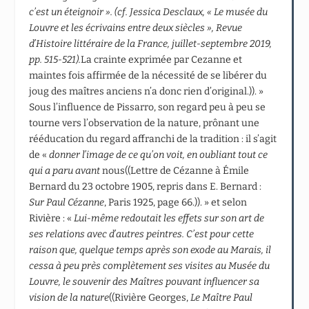
c’est un éteignoir ». (cf. Jessica Desclaux, « Le musée du
Louvre et les écrivains entre deux siècles », Revue
d’Histoire littéraire de la France, juillet-septembre 2019,
pp. 515-521).
La crainte exprimée par Cezanne et
maintes fois affirmée de la nécessité de se libérer du
joug des maîtres anciens n’a donc rien d’original.)). »
Sous l’influence de Pissarro, son regard peu à peu se
tourne vers l’observation de la nature, prônant une
rééducation du regard affranchi de la tradition : il s’agit
de «
donner l’image de ce qu’on voit,
en oubliant tout ce
qui a paru avant
nous((Lettre de Cézanne à Émile
Bernard du 23 octobre 1905, repris dans E. Bernard :
Sur Paul Cézanne
, Paris 1925, page 66.)). » et selon
Rivière : «
Lui-même redoutait les effets sur son art de
ses relations avec d’autres peintres. C’est pour cette
raison que, quelque temps après son exode au Marais, il
cessa à peu près complètement ses visites au Musée du
Louvre, le souvenir des Maîtres pouvant influencer sa
vision de la nature
((Rivière Georges,
Le Maître Paul