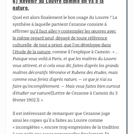
6) Revenir au Louvre comme on va à la
nature.
Quel est alors finalement le bon usage du Louvre ? La
synthèse à laquelle parvient Cezanne consiste à
affirmer
qu’il faut aller y contempler les œuvres avec
le même regard neuf, dégagé de toute référence
culturelle, de tout a priori, que l’on développe dans
l’étude de la nature
, comme il l’explique à Camoin : «
…
Puisque vous voilà à Paris, et que les maîtres du Louvre
vous attirent, et si cela vous dit, faites d’après les grands
maîtres décoratifs Véronèse et Rubens des études, mais
comme vous feriez d’après nature, — ce que je n’ai su
faire qu’incomplètement. — Mais vous faites bien surtout
d’étudier sur
nature((Lettre de Cezanne à Camoin du 3
février 1902.)). »
Il est intéressant de remarquer que Cezanne juge
ainsi les copies qu’il a faites au Louvre comme
« incomplètes », encore trop empreintes de la tradition