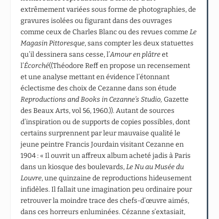
extrêmement variées sous forme de photographies, de
gravures isolées ou figurant dans des ouvrages
comme ceux de Charles Blanc ou des revues comme
Le
Magasin Pittoresque
, sans compter les deux statuettes
qu’il dessinera sans cesse, l’
Amour en plâtre
et
l’
Écorché
((Théodore Reff en propose un recensement
et une analyse mettant en évidence l’étonnant
éclectisme des choix de Cezanne dans son étude
Reproductions and Books in Cezanne’s Studio,
Gazette
des Beaux Arts, vol 56, 1960.)). Autant de sources
d’inspiration ou de supports de copies possibles, dont
certains surprennent par leur mauvaise qualité le
jeune peintre Francis Jourdain visitant Cezanne en
1904 : « Il ouvrit un affreux album acheté jadis à Paris
dans un kiosque des boulevards,
Le Nu au Musée du
Louvre
, une quinzaine de reproductions hideusement
infidèles. Il fallait une imagination peu ordinaire pour
retrouver la moindre trace des chefs-d’œuvre aimés,
dans ces horreurs enluminées. Cézanne s’extasiait,