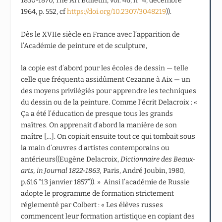
1850-1870, The Art Bulletin, vol. 46, n° 4, décembre
1964, p. 552, cf
https://doi.org/10.2307/3048219
)).
Dès le XVIIe siècle en France avec l’apparition de
l’Académie de peinture et de sculpture,
la copie est d’abord pour les écoles de dessin — telle
celle que fréquenta assidûment Cezanne à Aix — un
des moyens privilégiés pour apprendre les techniques
du dessin ou de la peinture. Comme l’écrit Delacroix : «
Ça a été l’éducation de presque tous les grands
maîtres. On apprenait d’abord la manière de son
maître […]. On copiait ensuite tout ce qui tombait sous
la main d’œuvres d’artistes contemporains ou
antérieurs((Eugène Delacroix,
Dictionnaire des Beaux-
arts, in Journal 1822-1863,
Paris, André Joubin, 1980,
p.616 “13 janvier 1857”)). » Ainsi l’académie de Russie
adopte le programme de formation strictement
réglementé par Colbert : « Les élèves russes
commencent leur formation artistique en copiant des