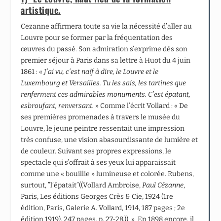
artistique.
Cezanne affirmera toute sa vie la nécessité d’aller au
Louvre pour se former par la fréquentation des
œuvres du passé. Son admiration s’exprime dès son
premier séjour à Paris dans sa lettre à Huot du 4 juin
1861 : «
J
’ai vu, c’est naïf à dire, le Louvre et le
Luxembourg et Versailles. Tu les sais, les tartines que
renferment ces admirables monuments. C’est épatant,
esbroufant, renversant.
» Comme l’écrit Vollard : « De
ses premières promenades à travers le musée du
Louvre, le jeune peintre ressentait une impression
très confuse, une vision abasourdissante de lumière et
de couleur. Suivant ses propres expressions, le
spectacle qui s’offrait à ses yeux lui apparaissait
comme une « bouillie » lumineuse et colorée. Rubens,
surtout, ”l’épatait”((Vollard Ambroise,
Paul Cézanne
,
Paris, Les éditions Georges Crès & C
ie
, 1924 (1
re
édition, Paris, Galerie A. Vollard, 1914, 187 pages ; 2
e
édition 1919), 247 pages, p. 27-28.)). » En 1898 encore, il