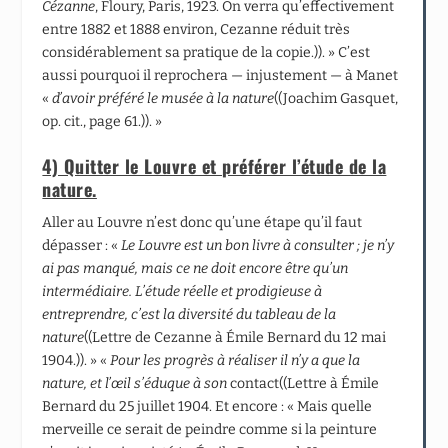
Cézanne
, Floury, Paris, 1923. On verra qu’effectivement
entre 1882 et 1888 environ, Cezanne réduit très
considérablement sa pratique de la copie.)). » C’est
aussi pourquoi il reprochera — injustement — à Manet
«
d’avoir préféré le musée à la nature
((Joachim Gasquet,
op. cit., page 61.)). »
4) Quitter le Louvre et préférer l’étude de la
nature.
Aller au Louvre n’est donc qu’une étape qu’il faut
dépasser : «
Le Louvre est un bon livre à consulter ; je n’y
ai pas manqué, mais ce ne doit encore être qu’un
intermédiaire. L’étude réelle et prodigieuse à
entreprendre, c’est la diversité du tableau de la
nature
((Lettre de Cezanne à Émile Bernard du 12 mai
1904.)). » «
Pour les progr
ès à réaliser il n’y a que la
nature, et l’œil s’éduque à son
contact((Lettre à Émile
Bernard du 25 juillet 1904. Et encore : « Mais quelle
merveille ce serait de peindre comme si la peinture