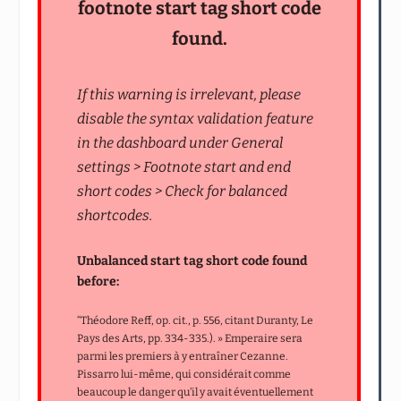
footnote start tag short code
found.
If this warning is irrelevant, please
disable the syntax validation feature
in the dashboard under General
settings > Footnote start and end
short codes > Check for balanced
shortcodes.
Unbalanced start tag short code found
before:
“Théodore Reff, op. cit., p. 556, citant Duranty, Le
Pays des Arts, pp. 334-335.). » Emperaire sera
parmi les premiers à y entraîner Cezanne.
Pissarro lui-même, qui considérait comme
beaucoup le danger qu’il y avait éventuellement