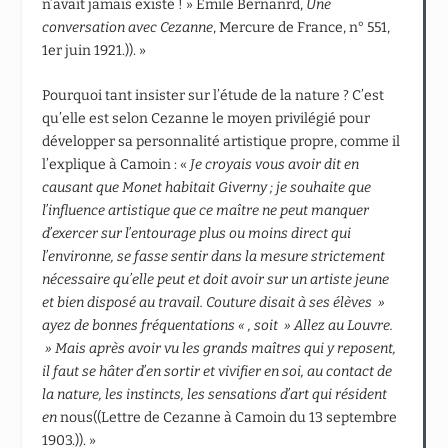
n’avait jamais existé ! » Émile Bernanrd,
Une
conversation avec Cezanne
, Mercure de France, n° 551,
1
er
juin 1921.)). »
Pourquoi tant insister sur l’étude de la nature ? C’est
qu’elle est selon Cezanne le moyen privilégié pour
développer sa personnalité artistique propre, comme il
l’explique à Camoin : «
Je croyais vous avoir dit en
causant que Monet habitait Giverny ; je souhaite que
l’influence artistique que ce maître ne peut manquer
d’exercer sur l’entourage plus ou moins direct qui
l’environne, se fasse sentir dans la mesure strictement
nécessaire qu’elle peut et doit avoir sur un artiste jeune
et bien disposé au travail. Couture disait à ses élèves »
ayez de bonnes fréquentations « , soit » Allez au Louvre.
» Mais après avoir vu les grands maîtres qui y reposent,
il faut se hâter d’en sortir et vivifier en soi, au contact de
la nature, les instincts, les sensations d’art qui résident
en
nous((Lettre de Cezanne à Camoin du 13 septembre
1903.)). »