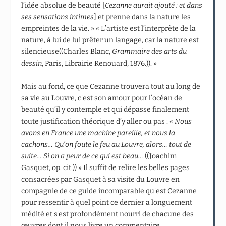
l’idée absolue de beauté [
Cezanne aurait ajouté : et dans
ses sensations intimes
] et prenne dans la nature les
empreintes de la vie. » « L’artiste est l’interprète de la
nature, à lui de lui prêter un langage, car la nature est
silencieuse((Charles Blanc,
Grammaire des arts du
dessin
, Paris, Librairie Renouard, 1876.)). »
Mais au fond, ce que Cezanne trouvera tout au long de
sa vie au Louvre, c’est son amour pour l’océan de
beauté qu’il y contemple et qui dépasse finalement
toute justification théorique d’y aller ou pas : «
Nous
avons en France une machine pareille, et nous la
cachons… Qu’on foute le feu au Louvre, alors… tout de
suite… Si on a peur de ce qui est beau…
((Joachim
Gasquet, op. cit.)) » Il suffit de relire les belles pages
consacrées par Gasquet à sa visite du Louvre en
compagnie de ce guide incomparable qu’est Cezanne
pour ressentir à quel point ce dernier a longuement
médité et s’est profondément nourri de chacune des
œuvres dont il nous livre un commentaire