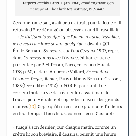
Harper’s Weekly, Paris, 11 Jan. 1868, Wood engraving on
newsprint. The Clark Art Institute, 1955.4461
Cezanne, on le sait, avait peu d’attrait pour la foule et il
refusait d’être dérangé ou observé quand il travaillait
— «
Je n’ai jamais souffert que l’on me regarde travailler,
je ne veux rien faire devant quelqu’un
» disait-il((Cf.
Émile Bernard,
Souvenirs sur Paul Cézanne
,1907, repris
dans
Conversations avec Cézanne
, édition critique
présentée par P. M. Doran, Paris, collection Macula,
1978, p. 60, et dans Ambroise Vollard,
En écoutant
Cézanne, Degas, Renoir
, Paris éditions Bernard Grasset,
1985 (1ere édition 1914), p. 60.)). Et pourtant il ne
cessera toute sa vie de fréquenter assidûment le
Louvre pour y étudier et copier les œuvres des grands
maîtres
[10]
. Copie qu’il n’a cessé de pratiquer d’ailleurs
en tout temps et tous lieux, comme l’écrit Gasquet :
« Jusqu’à son dernier jour, chaque matin, comme un
prêtre lit son bréviaire, il dessina, peignit, une heure