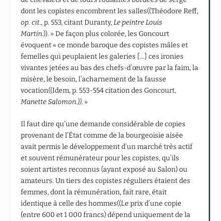
dont les copistes encombrent les salles((Théodore Reff,
op. cit
., p. 553, citant Duranty,
Le peintre Louis
Martin
.)). » De façon plus colorée, les Goncourt
évoquent « ce monde baroque des copistes mâles et
femelles qui peuplaient les galeries […] ces ironies
vivantes jetées au bas des chefs-d’œuvre par la faim, la
misère, le besoin, l’acharnement de la fausse
vocation((Idem, p. 553-554 citation des Goncourt,
Manette Salomon.))
. »
Il faut dire qu’une demande considérable de copies
provenant de l’État comme de la bourgeoisie aisée
avait permis le développement d’un marché très actif
et souvent rémunérateur pour les copistes, qu’ils
soient artistes reconnus (ayant exposé au Salon) ou
amateurs. Un tiers des copistes réguliers étaient des
femmes, dont la rémunération, fait rare, était
identique à celle des hommes((Le prix d’une copie
(entre 600 et 1 000 francs) dépend uniquement de la