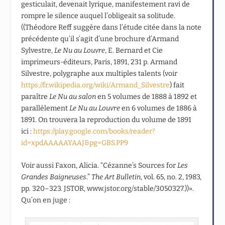
gesticulait, devenait lyrique, manifestement ravi de
rompre le silence auquel l’obligeait sa solitude.
((Théodore Reff suggère dans l’étude citée dans la note
précédente qu’il s’agit d’une brochure d’Armand
Sylvestre,
Le Nu au Louvre
, E. Bernard et Cie
imprimeurs-éditeurs, Paris, 1891, 231 p. Armand
Silvestre, polygraphe aux multiples talents (voir
https://fr.wikipedia.org/wiki/Armand_Silvestre
) fait
paraître
Le Nu au salon
en 5 volumes de 1888 à 1892 et
parallèlement
Le Nu au Louvre
en 6 volumes de 1886 à
1891. On trouvera la reproduction du volume de 1891
ici :
https://play.google.com/books/reader?
id=xpdAAAAAYAAJ&pg=GBS.PP9
Voir aussi Faxon, Alicia. “Cézanne’s Sources for
Les
Grandes Baigneuses
.”
The Art Bulletin
, vol. 65, no. 2, 1983,
pp. 320–323. JSTOR, www.jstor.org/stable/3050327.))».
Qu’on en juge :