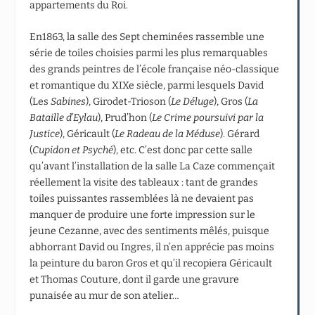
appartements du Roi.
En1863, la salle des Sept cheminées rassemble une
série de toiles choisies parmi les plus remarquables
des grands peintres de l’école française néo-classique
et romantique du XIXe siècle, parmi lesquels David
(Les
Sabines
), Girodet-Trioson (
Le Déluge
), Gros (
La
Bataille d’Eylau
), Prud’hon (
Le Crime poursuivi par la
Justice
), Géricault (
Le Radeau de la Méduse
). Gérard
(
Cupidon et Psyché
), etc. C’est donc par cette salle
qu’avant l’installation de la salle La Caze commençait
réellement la visite des tableaux : tant de grandes
toiles puissantes rassemblées là ne devaient pas
manquer de produire une forte impression sur le
jeune Cezanne, avec des sentiments mêlés, puisque
abhorrant David ou Ingres, il n’en apprécie pas moins
la peinture du baron Gros et qu’il recopiera Géricault
et Thomas Couture, dont il garde une gravure
punaisée au mur de son atelier…