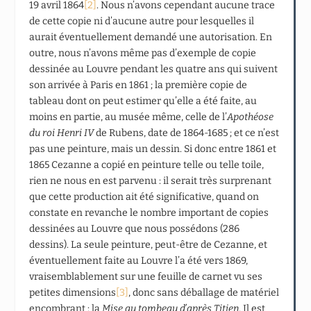
19 avril 1864
[2]
. Nous n’avons cependant aucune trace
de cette copie ni d’aucune autre pour lesquelles il
aurait éventuellement demandé une autorisation. En
outre, nous n’avons même pas d’exemple de copie
dessinée au Louvre pendant les quatre ans qui suivent
son arrivée à Paris en 1861 ; la première copie de
tableau dont on peut estimer qu’elle a été faite, au
moins en partie, au musée même, celle de l’
Apothéose
du roi Henri IV
de Rubens, date de 1864-1685 ; et ce n’est
pas une peinture, mais un dessin. Si donc entre 1861 et
1865 Cezanne a copié en peinture telle ou telle toile,
rien ne nous en est parvenu : il serait très surprenant
que cette production ait été significative, quand on
constate en revanche le nombre important de copies
dessinées au Louvre que nous possédons (286
dessins). La seule peinture, peut-être de Cezanne, et
éventuellement faite au Louvre l’a été vers 1869,
vraisemblablement sur une feuille de carnet vu ses
petites dimensions
[3]
, donc sans déballage de matériel
encombrant : la
Mise au tombeau d’après Titien
. Il est