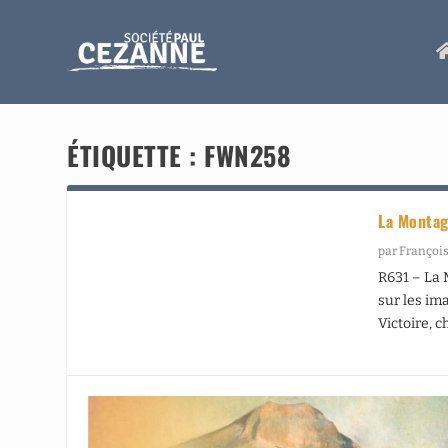
ÉTIQUETTE :
FWN258
La Montag
par
François
R631 – La 
sur les im
Victoire, c