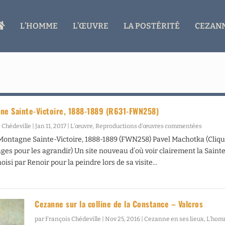
A
L’HOMME
L’ŒUVRE
LA POSTÉRITÉ
CEZANN
C
C
U
E
I
L
ne Sainte-Victoire, 1888-1889 (R631-FWN258)
 Chédeville
|
Jan 11, 2017
|
L’œuvre
,
Reproductions d’œuvres commentées
Montagne Sainte-Victoire, 1888-1889 (FWN258) Pavel Machotka (Cliq
ages pour les agrandir) Un site nouveau d’où voir clairement la Saint
hoisi par Renoir pour la peindre lors de sa visite...
Cezanne sur la colline de la Constance – Valcros
par
François Chédeville
|
Nov 25, 2016
|
Cezanne en ses lieux
,
L’ho