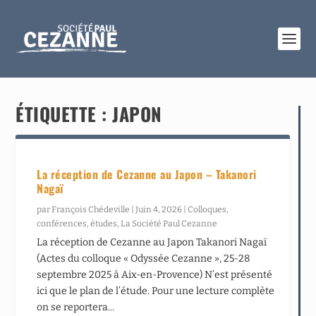
ÉTIQUETTE :
JAPON
La réception de Cezanne au Japon – Takanori
Nagaï
par
François Chédeville
|
Juin 4, 2026
|
Colloques,
conférences, études
,
La Société Paul Cezanne
La réception de Cezanne au Japon Takanori Nagaï
(Actes du colloque « Odyssée Cezanne », 25-28
septembre 2025 à Aix-en-Provence) N’est présenté
ici que le plan de l’étude. Pour une lecture complète
on se reportera...