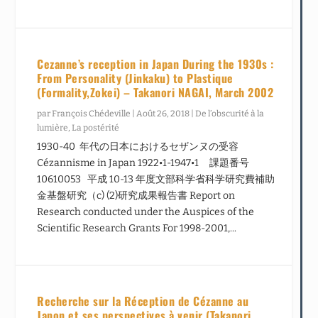
Cezanne’s reception in Japan During the 1930s :
From Personality (Jinkaku) to Plastique
(Formality,Zokei) – Takanori NAGAI, March 2002
par
François Chédeville
|
Août 26, 2018
|
De l’obscurité à la
lumière
,
La postérité
1930-40 年代の日本におけるセザンヌの受容
Cézannisme in Japan 1922•1-1947•1 課題番号
10610053 平成 10-13 年度文部科学省科学研究費補助
金基盤研究（c) (2)研究成果報告書 Report on
Research conducted under the Auspices of the
Scientific Research Grants For 1998-2001,...
Recherche sur la Réception de Cézanne au
Japon et ses perspectives à venir (Takanori