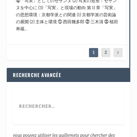
⓸「写実」としてのセザンヌ (2) 写実の造形：セザン
ヌを中心に (3)「写実」と現場の動向 第 II 章「写実」
の思想環境：京都学派との関連 (1) 京都学派の芸術論
の展開 (2) 主体と環境 ⓵ 西田幾多郎 ⓶ 三木清 ⓷ 植田
寿蔵...
1
2
RECHERCHE AVANCÉE
vous pouvez utiliser les guillemets pour chercher des