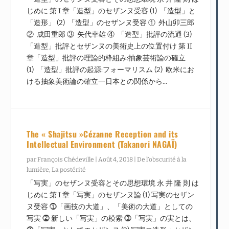
じめに 第 I 章「造型」のセザンヌ受容 (1) 「造型」と
「造形」 (2) 「造型」のセザンヌ受容 ① 外山卯三郎
② 成田重郎 ③ 矢代幸雄 ④ 「造型」批評の流通 (3)
「造型」批評とセザンヌの美術史上の位置付け 第 II
章「造型」批評の理論的枠組み:抽象芸術論の確立
(1) 「造型」批評の起源:フォーマリスム (2) 欧米にお
ける抽象美術論の確立一日本との関係から...
The « Shajitsu »Cézanne Reception and its
Intellectual Environment (Takanori NAGAÏ)
par
François Chédeville
|
Août 4, 2018
|
De l’obscurité à la
lumière
,
La postérité
「写実」のセザンヌ受容とその思想環境 永 井 隆 則 は
じめに 第 I 章「写実」のセザンヌ論 (1) 写実のセザン
ヌ受容 ⓵「画技の大道」、「美術の大道」としての
写実 ⓶ 新しい「写実」の模索 ⓷「写実」の実とは、