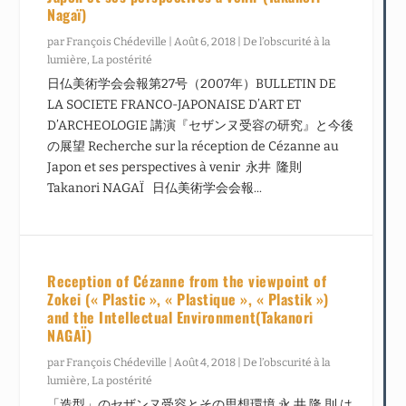
Nagaï)
par
François Chédeville
|
Août 6, 2018
|
De l’obscurité à la
lumière
,
La postérité
日仏美術学会会報第27号（2007年）BULLETIN DE
LA SOCIETE FRANCO-JAPONAISE D’ART ET
D’ARCHEOLOGIE 講演『セザンヌ受容の研究』と今後
の展望 Recherche sur la réception de Cézanne au
Japon et ses perspectives à venir 永井 隆則
Takanori NAGAÏ 日仏美術学会会報...
Reception of Cézanne from the viewpoint of
Zokei (« Plastic », « Plastique », « Plastik »)
and the Intellectual Environment(Takanori
NAGAÏ)
par
François Chédeville
|
Août 4, 2018
|
De l’obscurité à la
lumière
,
La postérité
「造型」のセザンヌ受容とその思想環境 永 井 隆 則 は