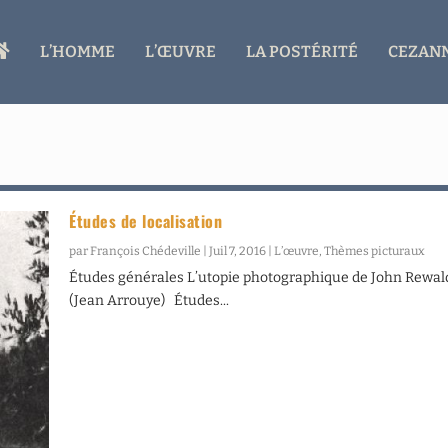
A
L’HOMME
L’ŒUVRE
LA POSTÉRITÉ
CEZANN
C
C
U
E
I
L
Études de localisation
par
François Chédeville
|
Juil 7, 2016
|
L’œuvre
,
Thèmes picturaux
Études générales L’utopie photographique de John Rewal
(Jean Arrouye) Études...