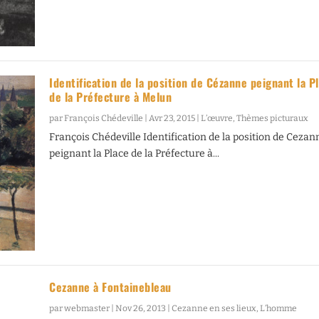
Identification de la position de Cézanne peignant la P
de la Préfecture à Melun
par
François Chédeville
|
Avr 23, 2015
|
L’œuvre
,
Thèmes picturaux
François Chédeville Identification de la position de Cezan
peignant la Place de la Préfecture à...
Cezanne à Fontainebleau
par
webmaster
|
Nov 26, 2013
|
Cezanne en ses lieux
,
L’homme