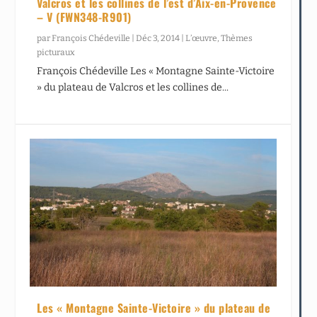
Valcros et les collines de l’est d’Aix-en-Provence
– V (FWN348-R901)
par
François Chédeville
|
Déc 3, 2014
|
L’œuvre
,
Thèmes
picturaux
François Chédeville Les « Montagne Sainte-Victoire
» du plateau de Valcros et les collines de...
Les « Montagne Sainte-Victoire » du plateau de