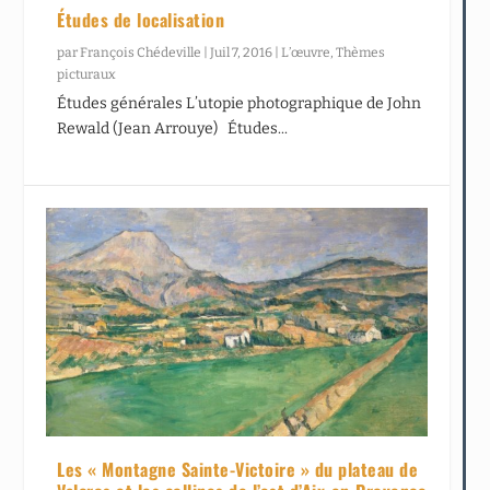
Études de localisation
par
François Chédeville
|
Juil 7, 2016
|
L’œuvre
,
Thèmes
picturaux
Études générales L’utopie photographique de John
Rewald (Jean Arrouye) Études...
Les « Montagne Sainte-Victoire » du plateau de