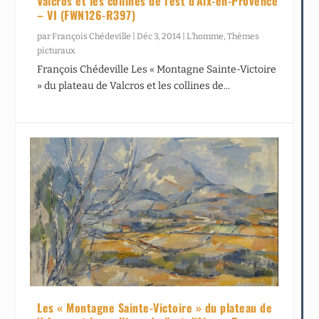
Valcros et les collines de l’est d’Aix-en-Provence
– VI (FWN126-R397)
par
François Chédeville
|
Déc 3, 2014
|
L’homme
,
Thèmes
picturaux
François Chédeville Les « Montagne Sainte-Victoire
» du plateau de Valcros et les collines de...
Les « Montagne Sainte-Victoire » du plateau de