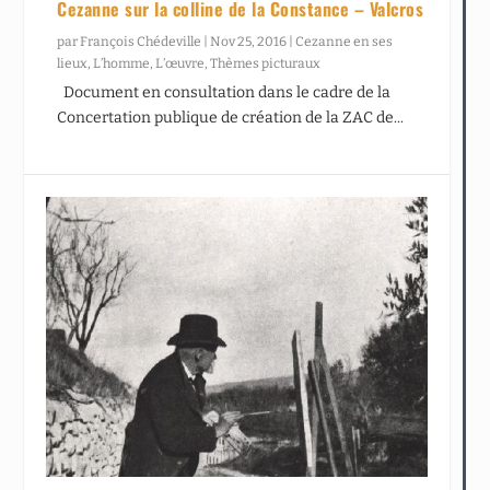
Cezanne sur la colline de la Constance – Valcros
par
François Chédeville
|
Nov 25, 2016
|
Cezanne en ses
lieux
,
L’homme
,
L’œuvre
,
Thèmes picturaux
Document en consultation dans le cadre de la
Concertation publique de création de la ZAC de...