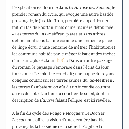
L’explication est fournie dans
La Fortune des Rougon
, le
premier roman du cycle, qui évoque une autre bastide
provençale, le Jas-Meiffren, première apparition, en
fait, du Jas de Bouffan, mais d’une manière détournée :
« Les terres du Jas-Meiffren, plates et sans arbres,
s’étendaient sous la lune comme une immense pièce
de linge écru ; à une centaine de mètres, l’habitation et
les communs habités par le méger faisaient des taches
d’un blanc plus éclatant
[23]
. » Dans un autre passage
du roman, le paysage s’embrase dans l’éclat du jour
finissant : « Le soleil se couchait ; une nappe de rayons
obliques coulait sur les terres jaunes du Jas-Meiffren ;
les terres flambaient, on eût dit un incendie courant
au ras du sol. » L’action du coucher de soleil, dont la
description de
L’Œuvre
faisait l’ellipse, est ici révélée.
À la fin du cycle des
Rougon-Macquart
,
Le Docteur
Pascal
nous offre la vision d’une dernière bastide
provençale, la troisième de la série. Il s’agit de la