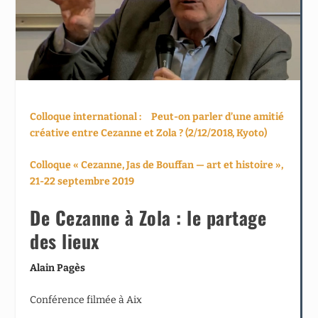
Colloque international : Peut-on parler d’une amitié
créative entre Cezanne et Zola ? (2/12/2018, Kyoto)
Colloque « Cezanne, Jas de Bouffan — art et histoire »,
21-22 septembre 2019
De Cezanne à Zola : le partage
des lieux
Alain Pagès
Conférence filmée à Aix