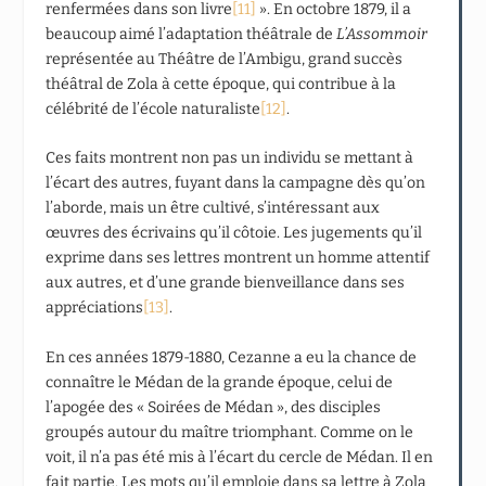
renfermées dans son livre
[11]
». En octobre 1879, il a
beaucoup aimé l’adaptation théâtrale de
L’Assommoir
représentée au Théâtre de l’Ambigu, grand succès
théâtral de Zola à cette époque, qui contribue à la
célébrité de l’école naturaliste
[12]
.
Ces faits montrent non pas un individu se mettant à
l’écart des autres, fuyant dans la campagne dès qu’on
l’aborde, mais un être cultivé, s’intéressant aux
œuvres des écrivains qu’il côtoie. Les jugements qu’il
exprime dans ses lettres montrent un homme attentif
aux autres, et d’une grande bienveillance dans ses
appréciations
[13]
.
En ces années 1879-1880, Cezanne a eu la chance de
connaître le Médan de la grande époque, celui de
l’apogée des « Soirées de Médan », des disciples
groupés autour du maître triomphant. Comme on le
voit, il n’a pas été mis à l’écart du cercle de Médan. Il en
fait partie. Les mots qu’il emploie dans sa lettre à Zola