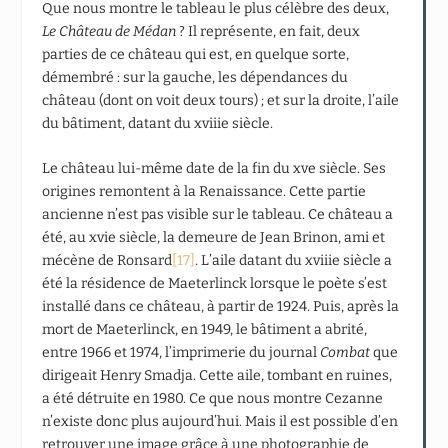
Que nous montre le tableau le plus célèbre des deux,
Le Château de Médan
? Il représente, en fait, deux
parties de ce château qui est, en quelque sorte,
démembré : sur la gauche, les dépendances du
château (dont on voit deux tours) ; et sur la droite, l’aile
du bâtiment, datant du xviii
e
siècle.
Le château lui-même date de la fin du xv
e
siècle. Ses
origines remontent à la Renaissance. Cette partie
ancienne n’est pas visible sur le tableau. Ce château a
été, au xvi
e
siècle, la demeure de Jean Brinon, ami et
mécène de Ronsard
[17]
. L’aile datant du xviii
e
siècle a
été la résidence de Maeterlinck lorsque le poète s’est
installé dans ce château, à partir de 1924. Puis, après la
mort de Maeterlinck, en 1949, le bâtiment a abrité,
entre 1966 et 1974, l’imprimerie du journal
Combat
que
dirigeait Henry Smadja. Cette aile, tombant en ruines,
a été détruite en 1980. Ce que nous montre Cezanne
n’existe donc plus aujourd’hui. Mais il est possible d’en
retrouver une image grâce à une photographie de